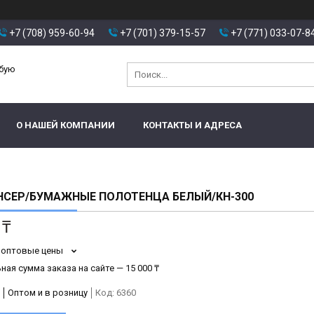
+7 (708) 959-60-94
+7 (701) 379-15-57
+7 (771) 033-07-8
юбую
О НАШЕЙ КОМПАНИИ
КОНТАКТЫ И АДРЕСА
НСЕР/БУМАЖНЫЕ ПОЛОТЕНЦА БЕЛЫЙ/КН-300
 ₸
 оптовые цены
ая сумма заказа на сайте — 15 000 ₸
Оптом и в розницу
Код:
6360