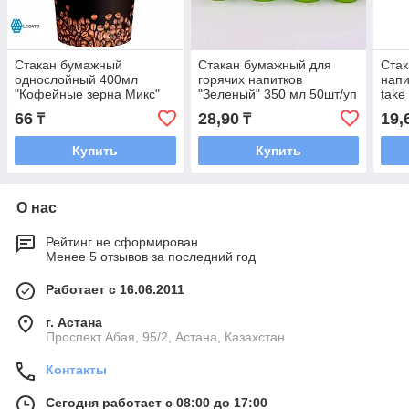
Стакан бумажный
Стакан бумажный для
Стак
однослойный 400мл
горячих напитков
напи
"Кофейные зерна Микс"
"Зеленый" 350 мл 50шт/уп
take
(IP 1000/50)
1000 шт/кор
уп
66
28,90
19,
₸
₸
Купить
Купить
О нас
Рейтинг не сформирован
Менее 5 отзывов за последний год
Работает с 16.06.2011
г. Астана
​Проспект Абая, 95/2, Астана, Казахстан
Контакты
Сегодня работает с 08:00 до 17:00