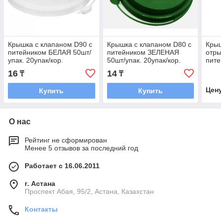
Крышка с клапаном D90 с
Крышка с клапаном D80 с
Крыш
питейником БЕЛАЯ 50шт/
питейником ЗЕЛЕНАЯ
отр
упак. 20упак/кор.
50шт/упак. 20упак/кор.
пите
шт/у
16
14
₸
₸
Цен
Купить
Купить
О нас
Рейтинг не сформирован
Менее 5 отзывов за последний год
Работает с 16.06.2011
г. Астана
​Проспект Абая, 95/2, Астана, Казахстан
Контакты