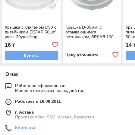
Крышка с клапаном D90 с
Крышка D-80мм, с
Крыш
питейником БЕЛАЯ 50шт/
отрывающимся
пит
упак. 20упак/кор.
питейником, БЕЛАЯ.100
50шт
шт/уп.1000шт/кор.
16
14
₸
Цену уточняйте
Купить
О нас
Рейтинг не сформирован
Менее 5 отзывов за последний год
Работает с 16.06.2011
г. Астана
​Проспект Абая, 95/2, Астана, Казахстан
Контакты